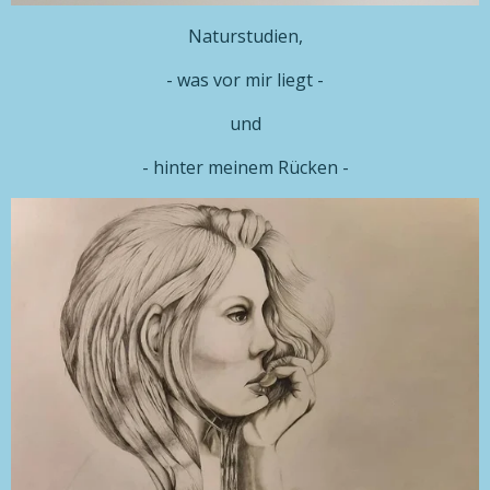
Naturstudien,
- was vor mir liegt -
und
- hinter meinem Rücken -